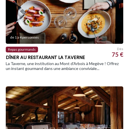
de 1 à 4 personnes
Dès
Repas gourmands
75 €
DÎNER AU RESTAURANT LA TAVERNE
La Taverne, une institution au Mont d'Arbois à Megève ! Offrez
un instant gourmand dans une ambiance conviviale...